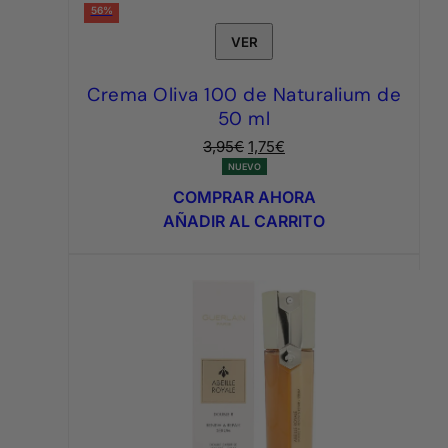
56%
VER
Crema Oliva 100 de Naturalium de
50 ml
El
El
3,95
€
1,75
€
precio
precio
NUEVO
original
actual
COMPRAR AHORA
era:
es:
AÑADIR AL CARRITO
3,95€.
1,75€.