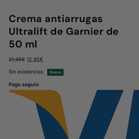
Crema antiarrugas
Ultralift de Garnier de
50 ml
El
El
21,95
€
12,95
€
precio
precio
Sin existencias
Nuevo
original
actual
era:
es:
Pago seguro
21,95€.
12,95€.