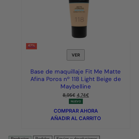
47%
VER
Base de maquillaje Fit Me Matte
Afina Poros nº 118 Light Beige de
Maybelline
El
El
8,95
€
4,74
€
precio
precio
NUEVO
original
actual
COMPRAR AHORA
era:
es:
AÑADIR AL CARRITO
8,95€.
4,74€.
Productos
Pedidos
Envíos y devoluciones