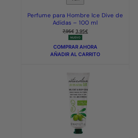
Perfume para Hombre Ice Dive de
Adidas – 100 ml
El
El
7,95
€
3,95
€
precio
precio
NUEVO
original
actual
COMPRAR AHORA
era:
es:
AÑADIR AL CARRITO
7,95€.
3,95€.