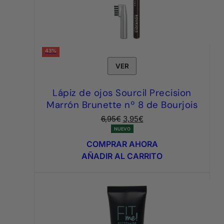
43%
VER
Lápiz de ojos Sourcil Precision
Marrón Brunette nº 8 de Bourjois
El
El
6,95
€
3,95
€
precio
precio
NUEVO
original
actual
COMPRAR AHORA
era:
es:
AÑADIR AL CARRITO
6,95€.
3,95€.