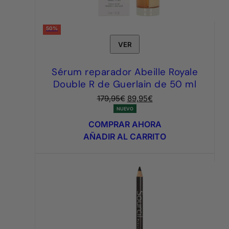
50%
VER
Sérum reparador Abeille Royale
Double R de Guerlain de 50 ml
El
El
179,95
€
89,95
€
precio
precio
NUEVO
original
actual
COMPRAR AHORA
era:
es:
AÑADIR AL CARRITO
179,95€.
89,95€.