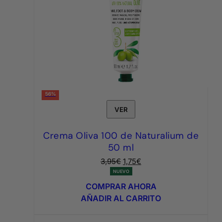
56%
VER
Crema Oliva 100 de Naturalium de
50 ml
El
El
3,95
€
1,75
€
precio
precio
NUEVO
original
actual
COMPRAR AHORA
era:
es:
AÑADIR AL CARRITO
3,95€.
1,75€.