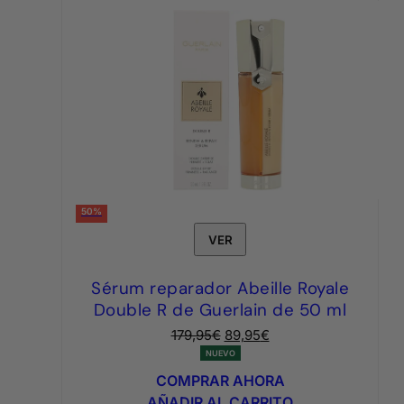
50%
VER
Sérum reparador Abeille Royale
Double R de Guerlain de 50 ml
El
El
179,95
€
89,95
€
precio
precio
NUEVO
original
actual
COMPRAR AHORA
era:
es:
AÑADIR AL CARRITO