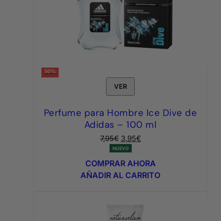
50%
VER
Perfume para Hombre Ice Dive de
Adidas – 100 ml
El
El
7,95
€
3,95
€
precio
precio
NUEVO
original
actual
COMPRAR AHORA
era:
es:
AÑADIR AL CARRITO
7,95€.
3,95€.