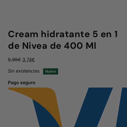
Cream hidratante 5 en 1
de Nivea de 400 Ml
El
El
5,95
€
3,74
€
precio
precio
Sin existencias
Nuevo
original
actual
era:
es:
Pago seguro
5,95€.
3,74€.