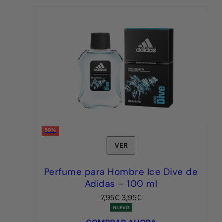
50%
VER
Perfume para Hombre Ice Dive de
Adidas – 100 ml
El
El
7,95
€
3,95
€
precio
precio
NUEVO
original
actual