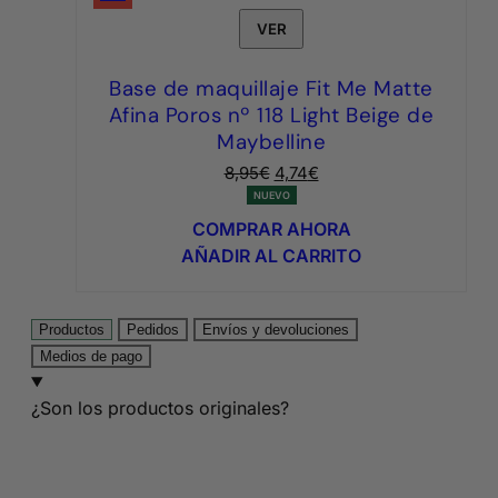
VER
Base de maquillaje Fit Me Matte
Afina Poros nº 118 Light Beige de
Maybelline
El
El
8,95
€
4,74
€
precio
precio
NUEVO
original
actual
COMPRAR AHORA
era:
es:
AÑADIR AL CARRITO
8,95€.
4,74€.
Productos
Pedidos
Envíos y devoluciones
Medios de pago
¿Son los productos originales?