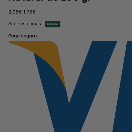
El
El
3,95
€
1,75
€
precio
precio
Sin existencias
Nuevo
original
actual
era:
es:
Pago seguro
3,95€.
1,75€.