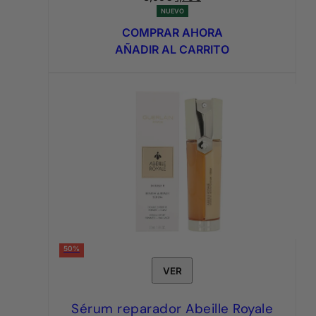
precio
precio
NUEVO
original
actual
COMPRAR AHORA
era:
es:
AÑADIR AL CARRITO
3,95€.
1,75€.
50%
VER
Sérum reparador Abeille Royale