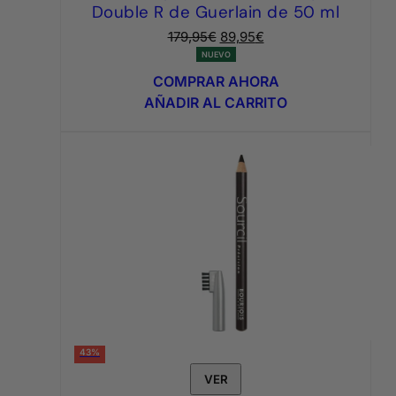
Double R de Guerlain de 50 ml
El
El
179,95
€
89,95
€
precio
precio
NUEVO
original
actual
COMPRAR AHORA
era:
es:
AÑADIR AL CARRITO
179,95€.
89,95€.
43%
VER