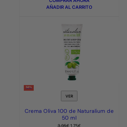
COMPRAR AHORA
era:
es:
AÑADIR AL CARRITO
7,95€.
3,95€.
56%
VER
Crema Oliva 100 de Naturalium de
50 ml
El
El
3,95
€
1,75
€