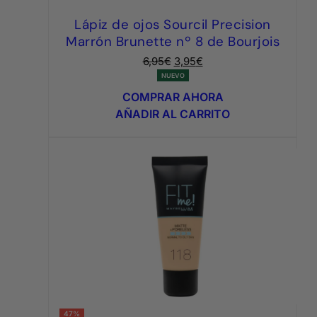
Lápiz de ojos Sourcil Precision
Marrón Brunette nº 8 de Bourjois
El
El
6,95
€
3,95
€
precio
precio
NUEVO
original
actual
COMPRAR AHORA
era:
es:
AÑADIR AL CARRITO
6,95€.
3,95€.
47%