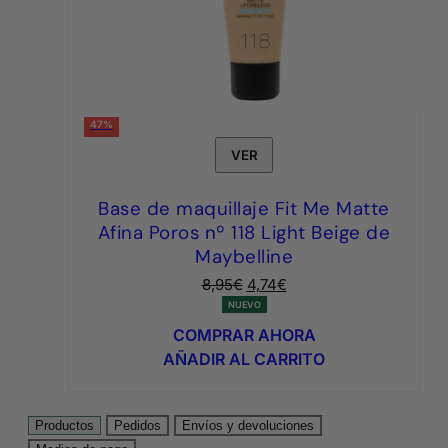
47%
VER
Base de maquillaje Fit Me Matte
Afina Poros nº 118 Light Beige de
Maybelline
El
El
8,95
€
4,74
€
precio
precio
NUEVO
original
actual
COMPRAR AHORA
era:
es:
AÑADIR AL CARRITO
8,95€.
4,74€.
Productos
Pedidos
Envíos y devoluciones