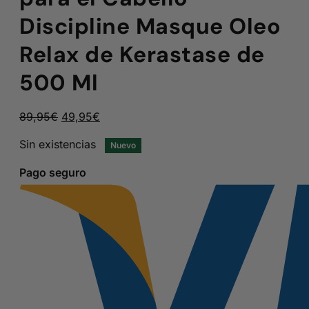
Discipline Masque Oleo
Relax de Kerastase de
500 Ml
El
El
89,95
€
49,95
€
precio
precio
Sin existencias
Nuevo
original
actual
era:
es:
Pago seguro
89,95€.
49,95€.