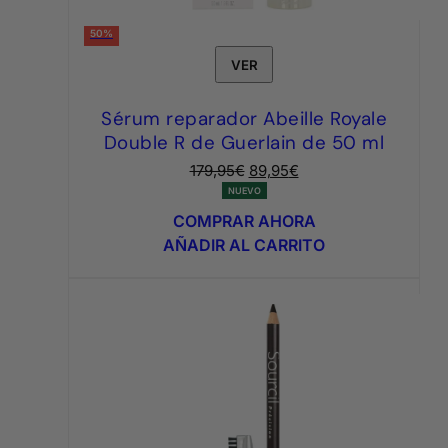
50%
VER
Sérum reparador Abeille Royale
Double R de Guerlain de 50 ml
El
El
179,95
€
89,95
€
precio
precio
NUEVO
original
actual
COMPRAR AHORA
era:
es:
AÑADIR AL CARRITO
179,95€.
89,95€.