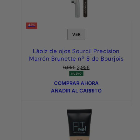
43%
VER
Lápiz de ojos Sourcil Precision
Marrón Brunette nº 8 de Bourjois
El
El
6,95
€
3,95
€
precio
precio
NUEVO
original
actual
COMPRAR AHORA
era:
es:
AÑADIR AL CARRITO
6,95€.
3,95€.