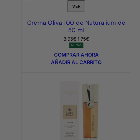
VER
Crema Oliva 100 de Naturalium de
50 ml
El
El
3,95
€
1,75
€
precio
precio
NUEVO
original
actual
COMPRAR AHORA
era:
es:
AÑADIR AL CARRITO
3,95€.
1,75€.