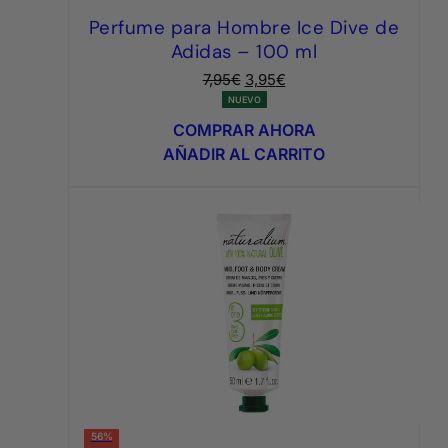
Perfume para Hombre Ice Dive de
Adidas – 100 ml
El
El
7,95
€
3,95
€
precio
precio
NUEVO
original
actual
COMPRAR AHORA
era:
es:
AÑADIR AL CARRITO
7,95€.
3,95€.
56%