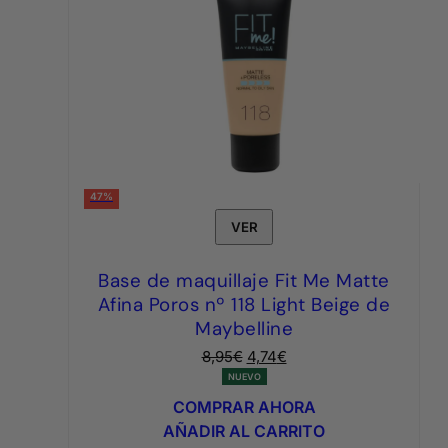
47%
VER
Base de maquillaje Fit Me Matte
Afina Poros nº 118 Light Beige de
Maybelline
El
El
8,95
€
4,74
€
precio
precio
NUEVO
original
actual
COMPRAR AHORA
era:
es:
AÑADIR AL CARRITO
8,95€.
4,74€.