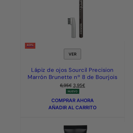
43%
VER
Lápiz de ojos Sourcil Precision
Marrón Brunette nº 8 de Bourjois
El
El
6,95
€
3,95
€
precio
precio
NUEVO
original
actual
COMPRAR AHORA
era:
es:
AÑADIR AL CARRITO
6,95€.
3,95€.