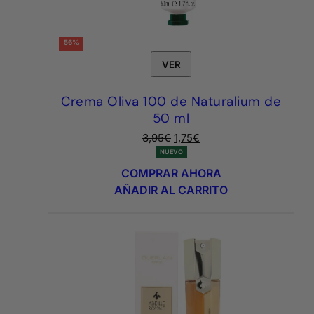
56%
VER
Crema Oliva 100 de Naturalium de
50 ml
El
El
3,95
€
1,75
€
precio
precio
NUEVO
original
actual
COMPRAR AHORA
era:
es:
AÑADIR AL CARRITO
3,95€.
1,75€.