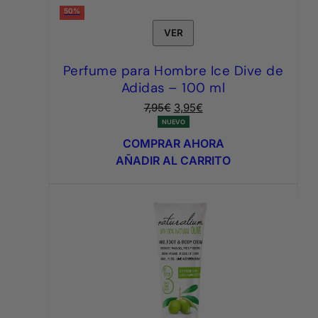
50%
VER
Perfume para Hombre Ice Dive de
Adidas – 100 ml
El
El
7,95
€
3,95
€
precio
precio
NUEVO
original
actual
COMPRAR AHORA
era:
es:
AÑADIR AL CARRITO
7,95€.
3,95€.