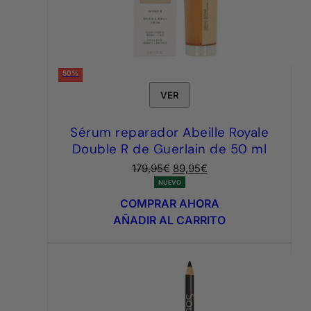
50%
VER
Sérum reparador Abeille Royale
Double R de Guerlain de 50 ml
El
El
179,95
€
89,95
€
precio
precio
NUEVO
original
actual
COMPRAR AHORA
era:
es:
AÑADIR AL CARRITO
179,95€.
89,95€.