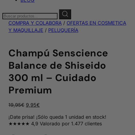
Buscar:
COMPRA Y COLABORA
/
OFERTAS EN COSMETICA
Y MAQUILLAJE
/
PELUQUERÍA
Champú Senscience
Balance de Shiseido
300 ml – Cuidado
Premium
El
El
19,95
€
9,95
€
precio
precio
¡Date prisa! ¡Sólo queda 1 unidad en stock!
original
actual
★★★★★ 4,9 Valorado por 1.477 clientes
era:
es:
19,95€.
9,95€.