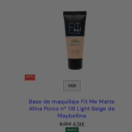
47%
VER
Base de maquillaje Fit Me Matte
Afina Poros nº 118 Light Beige de
Maybelline
El
El
8,95
€
4,74
€
precio
precio
NUEVO