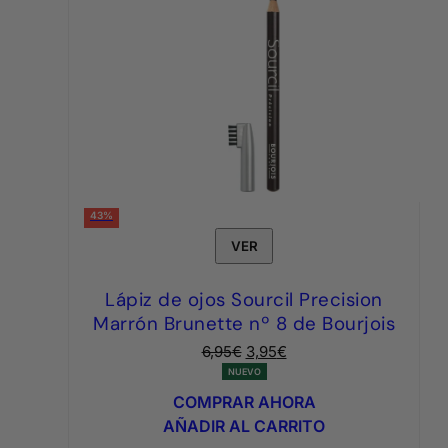
43%
VER
Lápiz de ojos Sourcil Precision
Marrón Brunette nº 8 de Bourjois
El
El
6,95
€
3,95
€
precio
precio
NUEVO
original
actual
COMPRAR AHORA
era:
es:
AÑADIR AL CARRITO
6,95€.
3,95€.