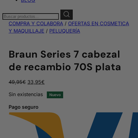
Buscar:
COMPRA Y COLABORA
/
OFERTAS EN COSMETICA
Y MAQUILLAJE
/
PELUQUERÍA
Braun Series 7 cabezal
de recambio 70S plata
El
El
49,95
€
33,95
€
precio
precio
Sin existencias
Nuevo
original
actual
era:
es:
Pago seguro
49,95€.
33,95€.