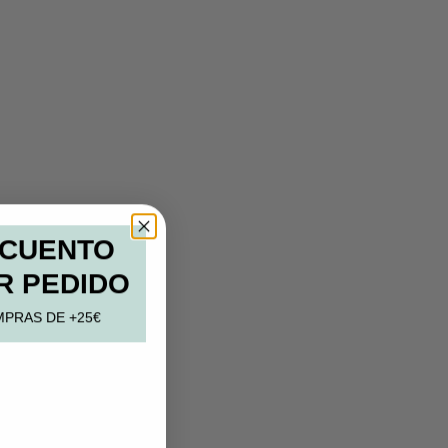
SCUENTO
R PEDIDO
MPRAS DE +25€