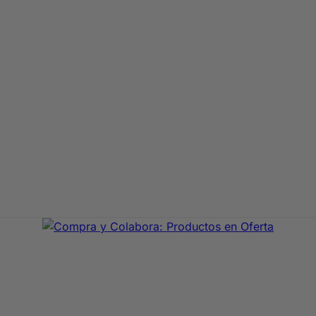
aje de primeras marcas. En Compra y Colabora encontrarás 
precio con envío rápido 24/72h