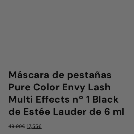
Máscara de pestañas
Pure Color Envy Lash
Multi Effects nº 1 Black
de Estée Lauder de 6 ml
El
El
48,90
€
17,55
€
precio
precio