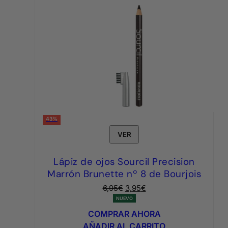
43%
VER
Lápiz de ojos Sourcil Precision
Marrón Brunette nº 8 de Bourjois
El
El
6,95
€
3,95
€
precio
precio
NUEVO
original
actual
COMPRAR AHORA
era:
es:
AÑADIR AL CARRITO