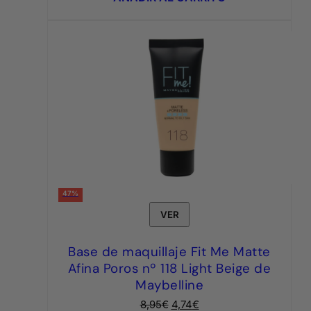
6,95€.
3,95€.
47%
VER
Base de maquillaje Fit Me Matte
Afina Poros nº 118 Light Beige de
Maybelline
El
El
8,95
€
4,74
€