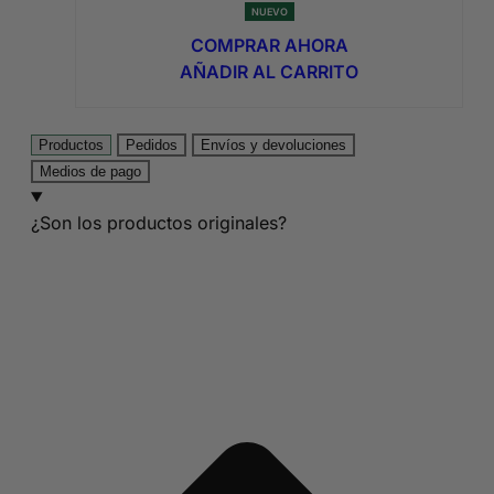
precio
precio
NUEVO
original
actual
COMPRAR AHORA
era:
es:
AÑADIR AL CARRITO
8,95€.
4,74€.
Productos
Pedidos
Envíos y devoluciones
Medios de pago
¿Son los productos originales?