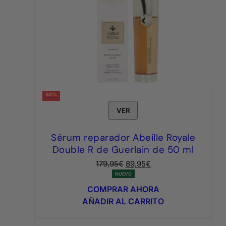
50%
VER
Sérum reparador Abeille Royale
Double R de Guerlain de 50 ml
El
El
179,95
€
89,95
€
precio
precio
NUEVO
original
actual
COMPRAR AHORA
era:
es:
AÑADIR AL CARRITO
179,95€.
89,95€.