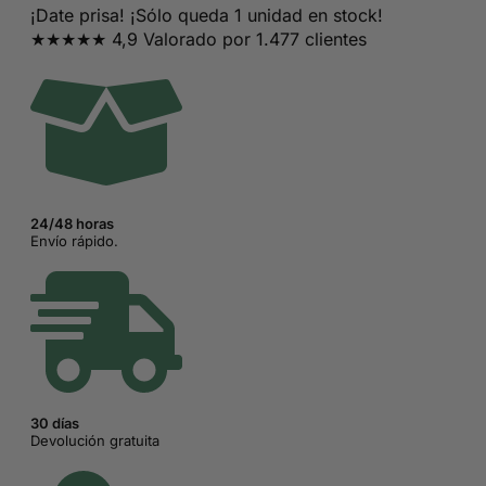
¡Date prisa! ¡Sólo queda 1 unidad en stock!
original
actual
★★★★★ 4,9 Valorado por 1.477 clientes
era:
es:
48,90€.
17,55€.
24/48 horas
Envío rápido.
30 días
Devolución gratuita