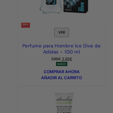
50%
VER
Perfume para Hombre Ice Dive de
Adidas – 100 ml
El
El
7,95
€
3,95
€
precio
precio
NUEVO
original
actual
COMPRAR AHORA
era:
es:
AÑADIR AL CARRITO
7,95€.
3,95€.