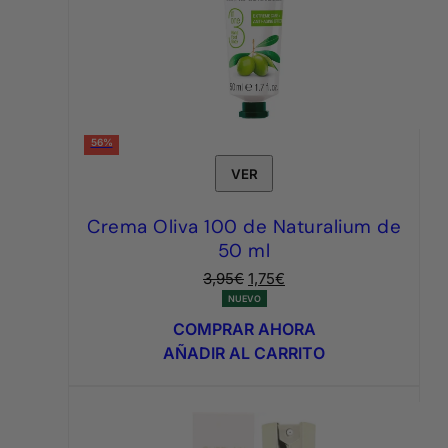
56%
VER
Crema Oliva 100 de Naturalium de
50 ml
El
El
3,95
€
1,75
€
precio
precio
NUEVO
original
actual
COMPRAR AHORA
era:
es:
AÑADIR AL CARRITO
3,95€.
1,75€.