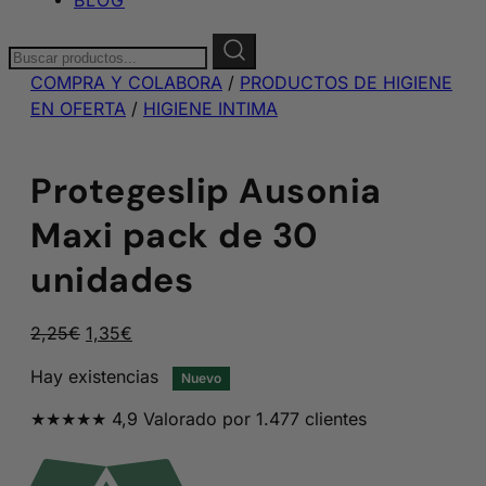
Buscar:
COMPRA Y COLABORA
/
PRODUCTOS DE HIGIENE
EN OFERTA
/
HIGIENE INTIMA
Protegeslip Ausonia
Maxi pack de 30
unidades
El
El
2,25
€
1,35
€
precio
precio
Hay existencias
Nuevo
original
actual
era:
es:
★★★★★ 4,9 Valorado por 1.477 clientes
2,25€.
1,35€.