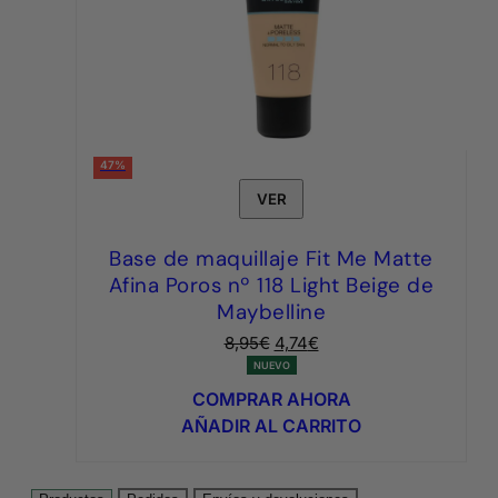
47%
VER
Base de maquillaje Fit Me Matte
Afina Poros nº 118 Light Beige de
Maybelline
El
El
8,95
€
4,74
€
precio
precio
NUEVO
original
actual
COMPRAR AHORA
era:
es:
AÑADIR AL CARRITO
8,95€.
4,74€.