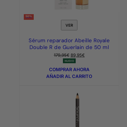
50%
VER
Sérum reparador Abeille Royale
Double R de Guerlain de 50 ml
El
El
179,95
€
89,95
€
precio
precio
NUEVO
original
actual
COMPRAR AHORA
era:
es:
AÑADIR AL CARRITO
179,95€.
89,95€.