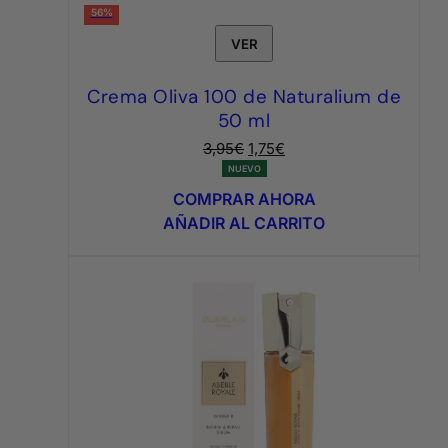
56%
VER
Crema Oliva 100 de Naturalium de
50 ml
El
El
3,95
€
1,75
€
precio
precio
NUEVO
original
actual
COMPRAR AHORA
era:
es:
AÑADIR AL CARRITO
3,95€.
1,75€.