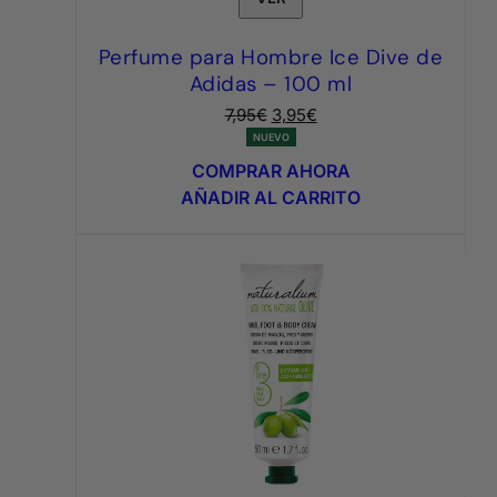
Perfume para Hombre Ice Dive de
Adidas – 100 ml
El
El
7,95
€
3,95
€
precio
precio
NUEVO
original
actual
COMPRAR AHORA
era:
es:
AÑADIR AL CARRITO
7,95€.
3,95€.