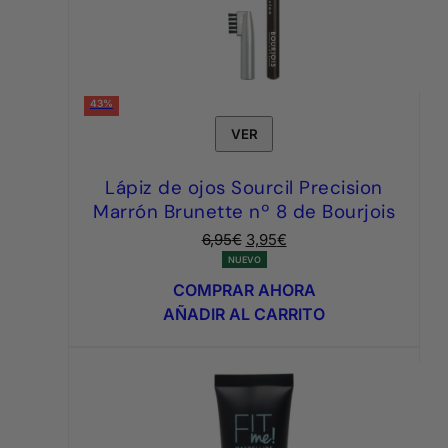
43%
VER
Lápiz de ojos Sourcil Precision
Marrón Brunette nº 8 de Bourjois
El
El
6,95
€
3,95
€
precio
precio
NUEVO
original
actual
COMPRAR AHORA
era:
es:
AÑADIR AL CARRITO
6,95€.
3,95€.