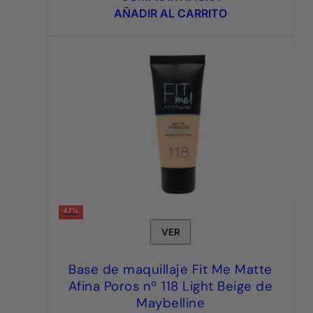
era:
es:
AÑADIR AL CARRITO
6,95€.
3,95€.
47%
VER
Base de maquillaje Fit Me Matte
Afina Poros nº 118 Light Beige de
Maybelline