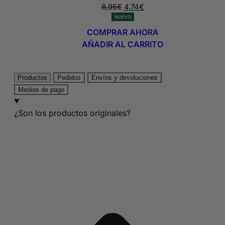
El
El
8,95
€
4,74
€
precio
precio
NUEVO
original
actual
COMPRAR AHORA
era:
es:
AÑADIR AL CARRITO
8,95€.
4,74€.
Productos
Pedidos
Envíos y devoluciones
Medios de pago
¿Son los productos originales?