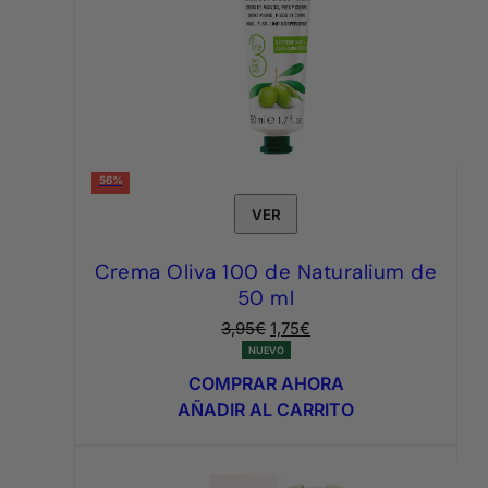
56%
VER
Crema Oliva 100 de Naturalium de
50 ml
El
El
3,95
€
1,75
€
precio
precio
NUEVO
original
actual
COMPRAR AHORA
era:
es:
AÑADIR AL CARRITO
3,95€.
1,75€.