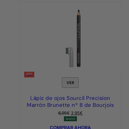
43%
VER
Lápiz de ojos Sourcil Precision
Marrón Brunette nº 8 de Bourjois
El
El
6,95
€
3,95
€
precio
precio
NUEVO
original
actual
COMPRAR AHORA