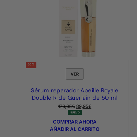
50%
VER
Sérum reparador Abeille Royale
Double R de Guerlain de 50 ml
El
El
179,95
€
89,95
€
precio
precio
NUEVO
original
actual
COMPRAR AHORA
era:
es:
AÑADIR AL CARRITO
179,95€.
89,95€.