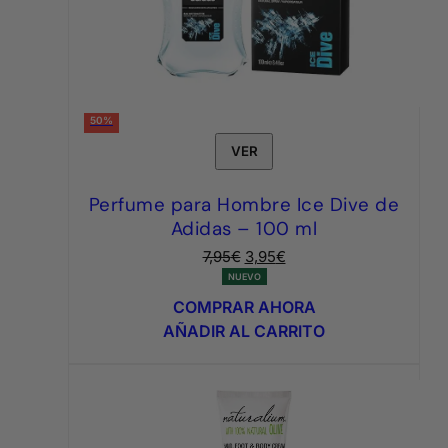
50%
VER
Perfume para Hombre Ice Dive de
Adidas – 100 ml
El
El
7,95
€
3,95
€
precio
precio
NUEVO
original
actual
COMPRAR AHORA
era:
es:
AÑADIR AL CARRITO
7,95€.
3,95€.