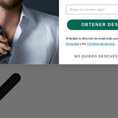
Email
O DE GEL
OBTENER DE
Al facilitar tu dirección de email estás a
Privacidad
y los
Términos del Servicio.
NO QUIERO DESCUEN