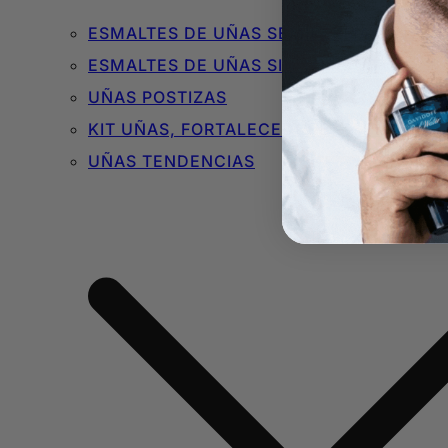
ESMALTES DE UÑAS SEMIPERMANENTES 
ESMALTES DE UÑAS SIN TÓXICOS
UÑAS POSTIZAS
KIT UÑAS, FORTALECEDORES Y BÁSICOS
UÑAS TENDENCIAS