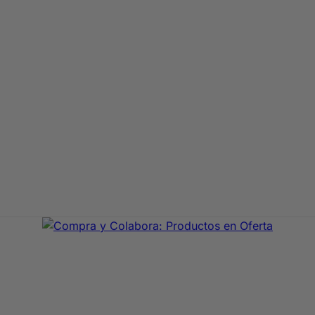
aje de primeras marcas. En Compra y Colabora encontrarás 
precio con envío rápido 24/72h