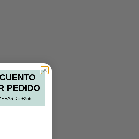
SCUENTO
R PEDIDO
MPRAS DE +25€