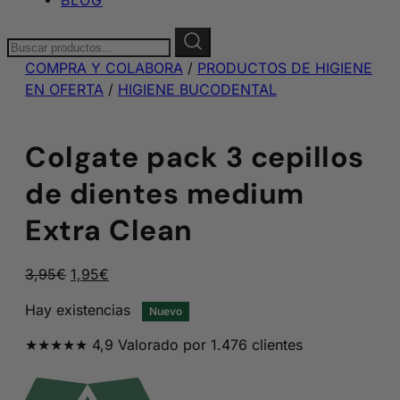
Buscar:
COMPRA Y COLABORA
/
PRODUCTOS DE HIGIENE
EN OFERTA
/
HIGIENE BUCODENTAL
Colgate pack 3 cepillos
de dientes medium
Extra Clean
El
El
3,95
€
1,95
€
precio
precio
Hay existencias
Nuevo
original
actual
era:
es:
★★★★★ 4,9 Valorado por 1.476 clientes
3,95€.
1,95€.