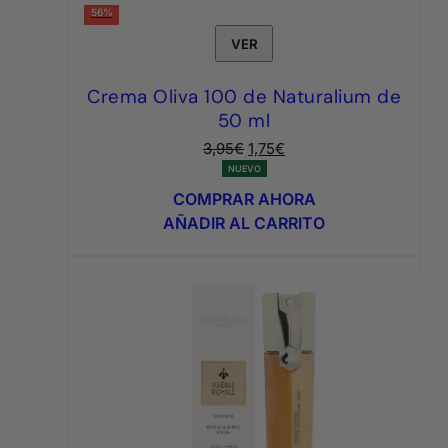
56%
VER
Crema Oliva 100 de Naturalium de
50 ml
El
El
3,95
€
1,75
€
precio
precio
NUEVO
original
actual
COMPRAR AHORA
era:
es:
AÑADIR AL CARRITO
3,95€.
1,75€.