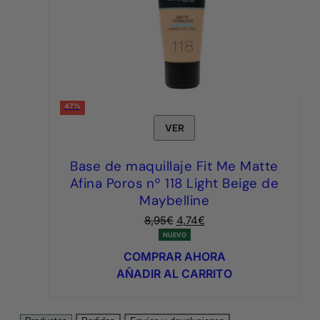
47%
VER
Base de maquillaje Fit Me Matte
Afina Poros nº 118 Light Beige de
Maybelline
El
El
8,95
€
4,74
€
precio
precio
NUEVO
original
actual
COMPRAR AHORA
era:
es:
AÑADIR AL CARRITO
8,95€.
4,74€.