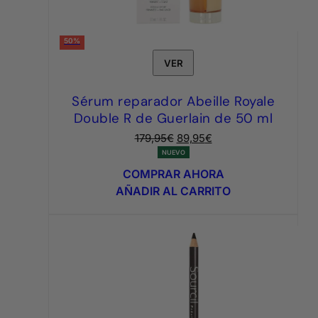
50%
VER
Sérum reparador Abeille Royale
Double R de Guerlain de 50 ml
El
El
179,95
€
89,95
€
precio
precio
NUEVO
original
actual
COMPRAR AHORA
era:
es:
AÑADIR AL CARRITO
179,95€.
89,95€.