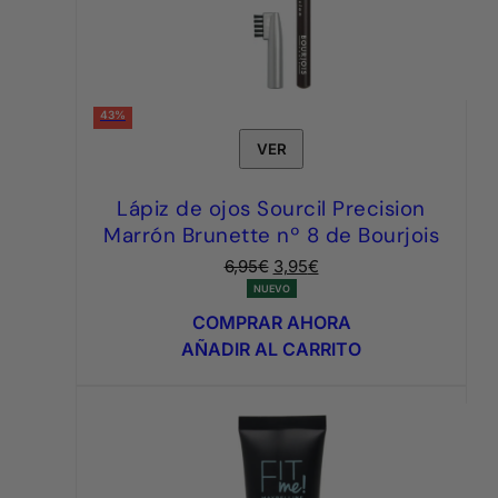
43%
VER
Lápiz de ojos Sourcil Precision
Marrón Brunette nº 8 de Bourjois
El
El
6,95
€
3,95
€
precio
precio
NUEVO
original
actual
COMPRAR AHORA
era:
es:
AÑADIR AL CARRITO
6,95€.
3,95€.