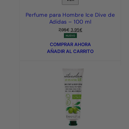
Perfume para Hombre Ice Dive de
Adidas – 100 ml
El
El
7,95
€
3,95
€
precio
precio
NUEVO
original
actual
COMPRAR AHORA
era:
es:
AÑADIR AL CARRITO
7,95€.
3,95€.