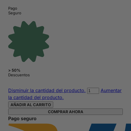
Pago
Seguro
> 50%
Descuentos
Colgate
Disminuir la cantidad del producto.
Aumentar
pack
la cantidad del producto.
3
AÑADIR AL CARRITO
cepillos
COMPRAR AHORA
de
Pago seguro
dientes