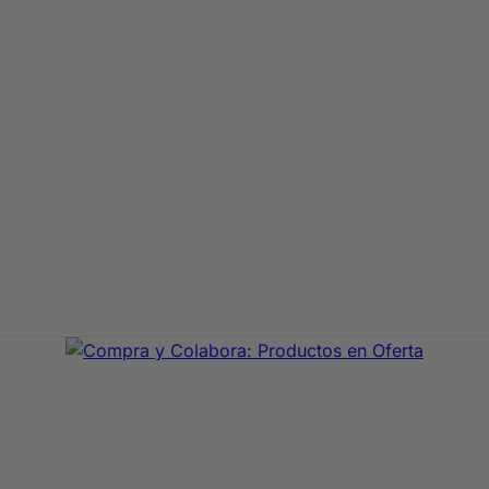
aje de primeras marcas. En Compra y Colabora encontrarás 
precio con envío rápido 24/72h