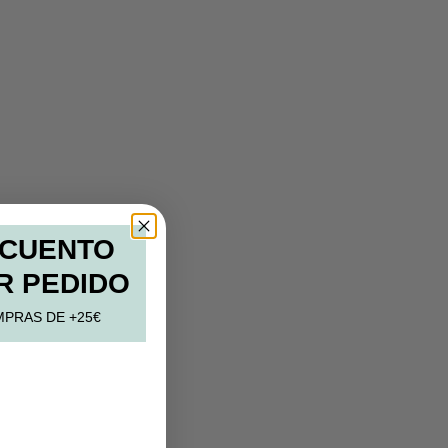
SCUENTO
R PEDIDO
MPRAS DE +25€