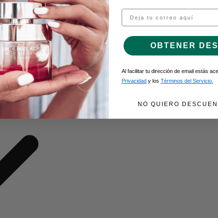
Email
O DE GEL
OBTENER DE
Al facilitar tu dirección de email estás a
Privacidad
y los
Términos del Servicio.
NO QUIERO DESCUEN