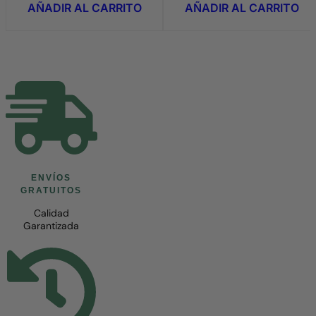
AÑADIR AL CARRITO
AÑADIR AL CARRITO
era:
es:
era:
es
14,95€.
9,95€.
3,50€.
1,
ENVÍOS
GRATUITOS
Calidad
Garantizada