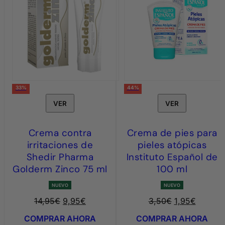
33%
44%
VER
VER
Crema contra
Crema de pies para
irritaciones de
pieles atópicas
Shedir Pharma
Instituto Español de
Golderm Zinco 75 ml
100 ml
NUEVO
NUEVO
El
El
El
El
14,95
€
9,95
€
3,50
€
1,95
€
precio
precio
precio
pr
COMPRAR AHORA
COMPRAR AHORA
original
actual
original
ac