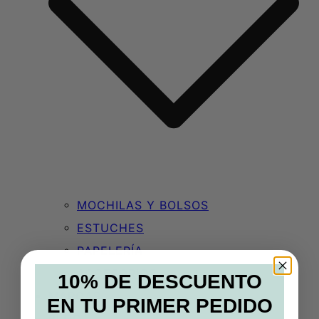
MOCHILAS Y BOLSOS
ESTUCHES
PAPELERÍA
ACCESORIOS
10% DE DESCUENTO
MARCAS
EN TU PRIMER PEDIDO
BLOG