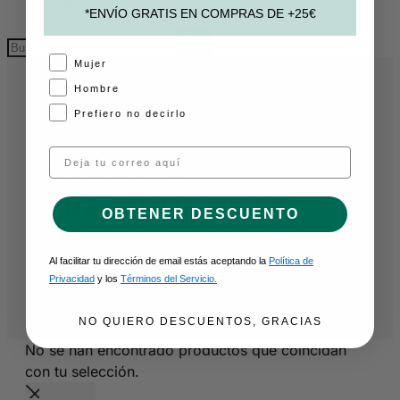
*ENVÍO GRATIS EN COMPRAS DE +25€
Buscar:
A
Mujer
Hombre
Prefiero no decirlo
COMPRA Y COLABORA
/ REMINGTON
Email
PRODUCTOS
REBAJADOS DE LA
OBTENER DESCUENTO
MARCA REMINGTON
Al facilitar tu dirección de email estás aceptando la
Política de
Privacidad
y los
Términos del Servicio.
NO QUIERO DESCUENTOS, GRACIAS
No se han encontrado productos que coincidan
con tu selección.