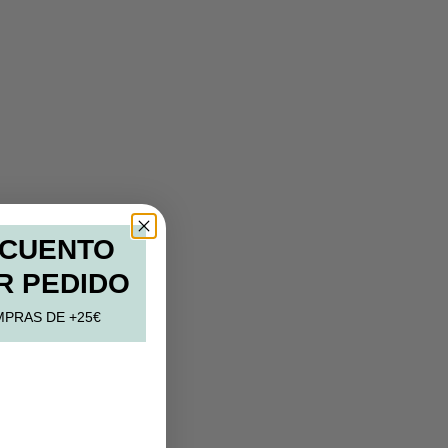
SCUENTO
R PEDIDO
MPRAS DE +25€