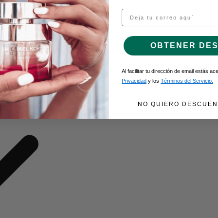
Email
O DE GEL
OBTENER DE
Al facilitar tu dirección de email estás a
Privacidad
y los
Términos del Servicio.
NO QUIERO DESCUEN