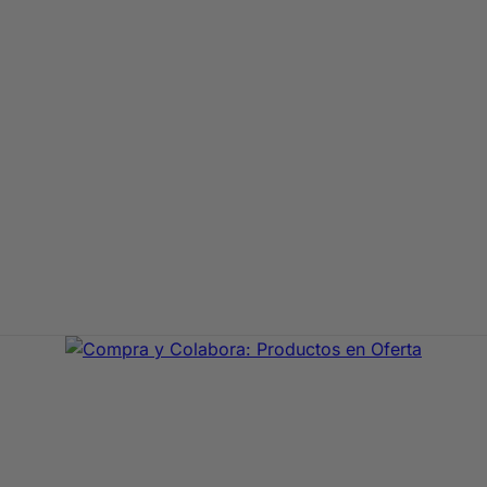
aje de primeras marcas. En Compra y Colabora encontrarás 
precio con envío rápido 24/72h