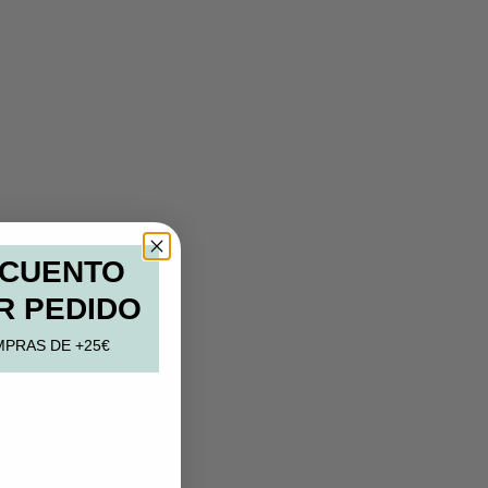
SCUENTO
R PEDIDO
MPRAS DE +25€