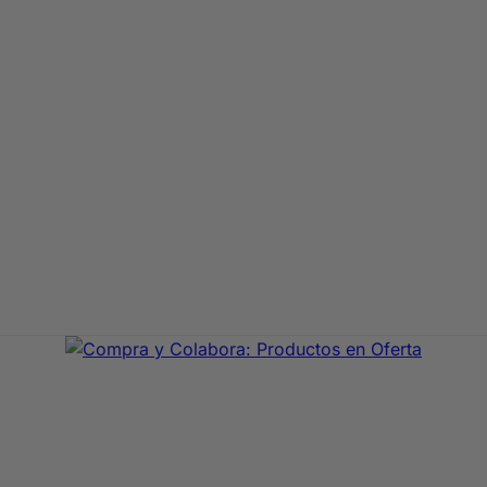
aje de primeras marcas. En Compra y Colabora encontrarás 
precio con envío rápido 24/72h