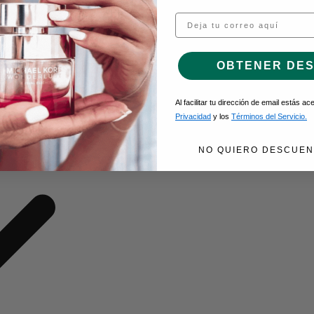
Email
O DE GEL
OBTENER DE
Al facilitar tu dirección de email estás a
Privacidad
y los
Términos del Servicio.
NO QUIERO DESCUEN