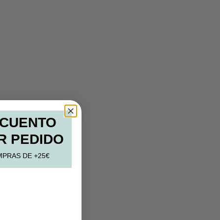
SCUENTO
R PEDIDO
MPRAS DE +25€