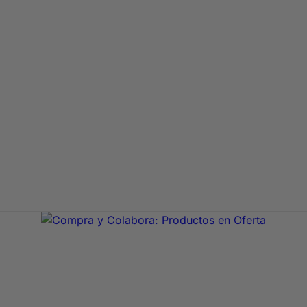
aje de primeras marcas. En Compra y Colabora encontrarás 
precio con envío rápido 24/72h