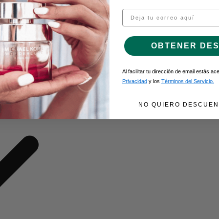
Email
O DE GEL
OBTENER DE
Al facilitar tu dirección de email estás a
Privacidad
y los
Términos del Servicio.
NO QUIERO DESCUEN